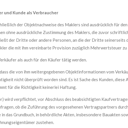
r und Kunde als Verbraucher
ießlich der Objektnachweise des Maklers sind ausdrücklich für den 
n ohne ausdrückliche Zustimmung des Maklers, die zuvor schriftlich 
ießt der Dritte oder andere Personen, an die der Dritte seinerseits
kler die mit ihm vereinbarte Provision zuzüglich Mehrwertsteuer zu 
rkäufer als auch für den Käufer tätig werden.
dass die von ihm weitergegebenen Objektinformationen vom Verkäu
tigkeit nicht überprüft worden sind. Es ist Sache des Kunden, diese 
mt für die Richtigkeit keinerlei Haftung.
) wird verpflichtet, vor Abschluss des beabsichtigten Kaufvertrag
fragen, ob die Zuführung des vorgesehenen Vertragspartners durch
e in das Grundbuch, in behördliche Akten, insbesondere Bauakten so
ohnungseigentümer zustehen.