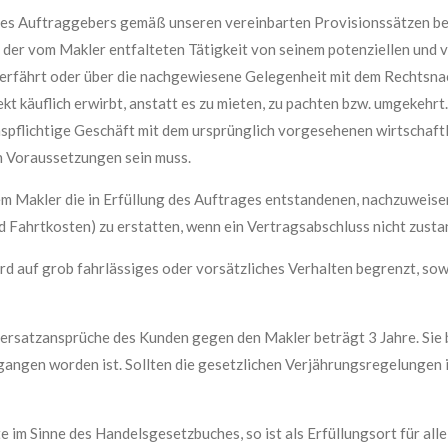
es Auftraggebers gemäß unseren vereinbarten Provisionssätzen best
t der vom Makler entfalteten Tätigkeit von seinem potenziellen u
erfährt oder über die nachgewiesene Gelegenheit mit dem Rechtsna
 käuflich erwirbt, anstatt es zu mieten, zu pachten bzw. umgekehrt.
ionspflichtige Geschäft mit dem ursprünglich vorgesehenen wirtschaf
en Voraussetzungen sein muss.
m Makler die in Erfüllung des Auftrages entstandenen, nachzuweisen
 Fahrtkosten) zu erstatten, wenn ein Vertragsabschluss nicht zust
auf grob fahrlässiges oder vorsätzliches Verhalten begrenzt, sowe
ersatzansprüche des Kunden gegen den Makler beträgt 3 Jahre. Sie b
gen worden ist. Sollten die gesetzlichen Verjährungsregelungen im
 im Sinne des Handelsgesetzbuches, so ist als Erfüllungsort für al