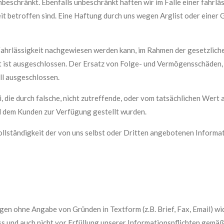
nbeschränkt. Ebenfalls unbeschränkt haften wir im Falle einer fahrlä
t betroffen sind. Eine Haftung durch uns wegen Arglist oder einer 
 Fahrlässigkeit nachgewiesen werden kann, im Rahmen der gesetzlic
t ist ausgeschlossen. Der Ersatz von Folge- und Vermögensschäden,
ll ausgeschlossen.
ei, die durch falsche, nicht zutreffende, oder vom tatsächlichen We
nd dem Kunden zur Verfügung gestellt wurden.
 Vollständigkeit der von uns selbst oder Dritten angebotenen Inform
en ohne Angabe von Gründen in Textform (z.B. Brief, Fax, Email) wid
s und auch nicht vor Erfüllung unserer Informationspflichten gemäß 