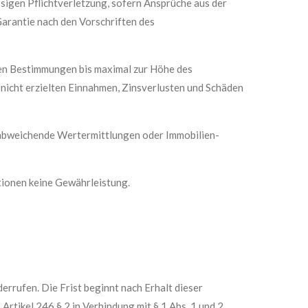
ssigen Pflichtverletzung, sofern Ansprüche aus der
Garantie nach den Vorschriften des
hen Bestimmungen bis maximal zur Höhe des
 nicht erzielten Einnahmen, Zinsverlusten und Schäden
rt abweichende Wertermittlungen oder Immobilien-
ationen keine Gewährleistung.
errufen. Die Frist beginnt nach Erhalt dieser
Artikel 246 § 2 in Verbindung mit § 1 Abs. 1 und 2