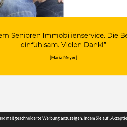
dem Senioren Immobilienservice. Die B
einfühlsam. Vielen Dank!”
[Maria Meyer]
und maßgeschneiderte Werbung anzuzeigen. Indem Sie auf „Akzeptier